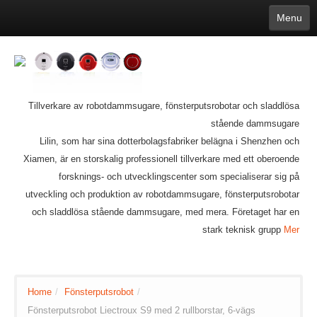
Menu
English
繁體中文
Español
русский
Қазақша
Français
Deutsch
Português
日本語
한국어
Nederlands
belgischen
čeština
عربي
Ελληνικά
עברית
Latvijas
Slovenija
Magyar
Lietuva
Dansk
Polski
Svenska
Italiano
ไทย
Tillverkare av robotdammsugare, fönsterputsrobotar och sladdlösa
Suomi
Hrvatski
Română
Mongolian
bāṅlā
Norsk
Türkçe
stående dammsugare
Ўзбек тили
india
Tiếng Việt
íslenska
Lilin, som har sina dotterbolagsfabriker belägna i Shenzhen och
Estonia
Bulgarian
Ukrainian
Slovenčina
Xiamen, är en storskalig professionell tillverkare med ett oberoende
forsknings- och utvecklingscenter som specialiserar sig på
utveckling och produktion av robotdammsugare, fönsterputsrobotar
och sladdlösa stående dammsugare, med mera. Företaget har en
stark teknisk grupp
Mer
Home
/
Fönsterputsrobot
/
Fönsterputsrobot Liectroux S9 med 2 rullborstar, 6-vägs