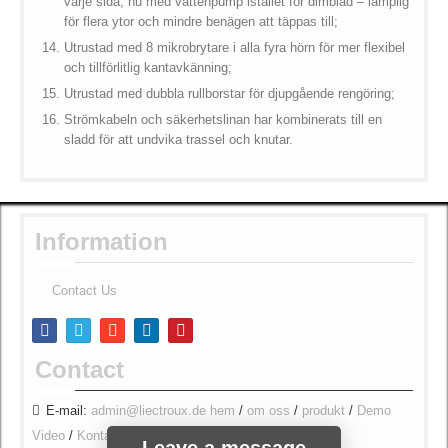
varje sida, nu med vattenpump istället för dimblad – lämplig
för flera ytor och mindre benägen att täppas till;
Utrustad med 8 mikrobrytare i alla fyra hörn för mer flexibel
och tillförlitlig kantavkänning;
Utrustad med dubbla rullborstar för djupgående rengöring;
Strömkabeln och säkerhetslinan har kombinerats till en
sladd för att undvika trassel och knutar.
Information
Contact Us
Contact
E-mail:
admin@liectroux.de
hem
/
om oss
/
produkt
/
Demo
Video
/
Kontakta oss
/