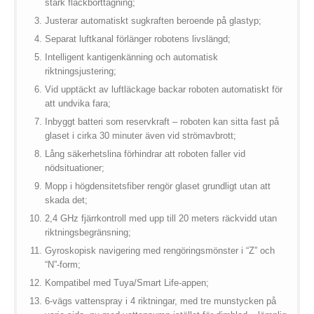
stark fläckborttagning;
Justerar automatiskt sugkraften beroende på glastyp;
Separat luftkanal förlänger robotens livslängd;
Intelligent kantigenkänning och automatisk
riktningsjustering;
Vid upptäckt av luftläckage backar roboten automatiskt för
att undvika fara;
Inbyggt batteri som reservkraft – roboten kan sitta fast på
glaset i cirka 30 minuter även vid strömavbrott;
Lång säkerhetslina förhindrar att roboten faller vid
nödsituationer;
Mopp i högdensitetsfiber rengör glaset grundligt utan att
skada det;
2,4 GHz fjärrkontroll med upp till 20 meters räckvidd utan
riktningsbegränsning;
Gyroskopisk navigering med rengöringsmönster i “Z” och
“N”-form;
Kompatibel med Tuya/Smart Life-appen;
6-vägs vattenspray i 4 riktningar, med tre munstycken på