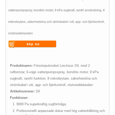
vattenpumpspray, borstlös motor, 9 kPa sugkraft, ramfri användning, 8
mikrobrytare, säkerhetslina och strömkabel i ett, app- och fjärrkontroll,
röstmeddelanden
Warning
: Undefined variable
$vii_buy_now_text in
/web/m.liectroux-
Produktnamn:
Fönsterputsrobot Liectroux S9, med 2
global.com/includes/templates/theme100/templates/tpl_product_in
rullborstar, 6-vägs vattenpumpsspray, borstlös motor, 9 kPa
on line
42
sugkraft, ramfri funktion, 8 mikrobrytare, säkerhetslina och
strömkabel i ett, app- och fjärrkontroll, röstmeddelanden
Artikelnummer:
S9
Funktioner:
9000 Pa superkraftig sugförmåga;
Professionellt anpassade dukar med hög vattenhållning och