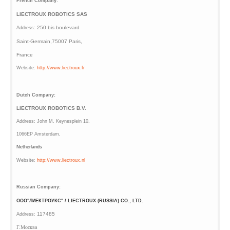
French Company:
LIECTROUX ROBOTICS SAS
250 bis boulevard
Address:
Saint-Germain,75007 Paris,
France
Website:
http://www.liectroux.fr
Dutch Company:
LIECTROUX ROBOTICS B.V.
Address:
John M. Keynesplein 10,
1066EP Amsterdam,
Netherlands
Website:
http://www.liectroux.nl
Russian Company:
ООО"ЛИЕКТРОУКС"
/ LIECTROUX (RUSSIA) CO., LTD.
117485
Address:
Г.Москва