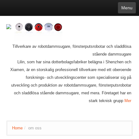
Menu
English
繁體中文
Español
русский
Қазақша
Français
Deutsch
Português
日本語
한국어
Nederlands
belgischen
čeština
عربي
Ελληνικά
עברית
Latvijas
Slovenija
Magyar
Lietuva
Dansk
Polski
Svenska
Italiano
ไทย
Tillverkare av robotdammsugare, fönsterputsrobotar och sladdlösa
Suomi
Hrvatski
Română
Mongolian
bāṅlā
Norsk
Türkçe
stående dammsugare
Ўзбек тили
india
Tiếng Việt
íslenska
Estonia
Bulgarian
Lilin, som har sina dotterbolagsfabriker belägna i Shenzhen och
Ukrainian
Slovenčina
Xiamen, är en storskalig professionell tillverkare med ett oberoende
forsknings- och utvecklingscenter som specialiserar sig på
utveckling och produktion av robotdammsugare, fönsterputsrobotar
och sladdlösa stående dammsugare, med mera. Företaget har en
stark teknisk grupp
Mer
Home
/
om oss