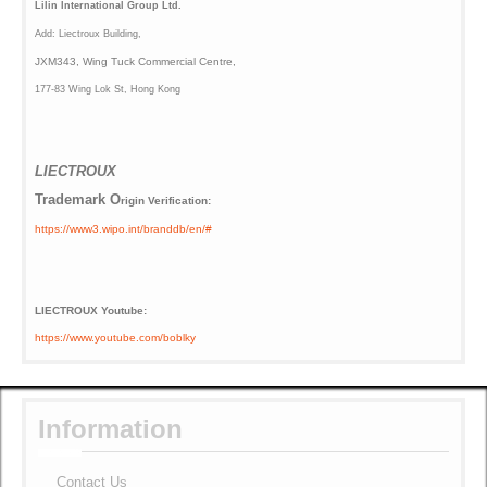
Lilin International Group Ltd.
Add: Liectroux Building,
JXM343,
Wing Tuck Commercial Centre,
177-83 Wing Lok St, Hong Kong
LIECTROUX
Trademark O
rigin Verification:
https://www3.wipo.int/branddb/en/#
LIECTROUX Youtube:
https://www.youtube.com/boblky
Information
Contact Us