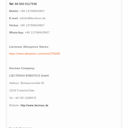
Tel:
86-592-5117538
Mobile:
+86 13799843867
E-mail
: admin@liectroux.de
Wechat
: +86 13799843867
WhatsApp:
+86 13799843867
Liectroux Aliexpress Stores:
https://www.aliexpress.com
/store/2791190
German Company:
LIECTROUX ROBOTICS GmbH.
Address: Birnbaumsmühle 65,
15234 Frankfurt/Oder
Tel: +49 335 23386578
Website:
http://www.liectroux.
de