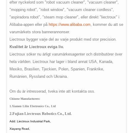
efter nyckelord som "robot vacuum cleaner", "vacuum cleaner",
"mopping robot", "robot window", "vacuum cleaner cordless",
"aspiradora robot", "steam mop cleaner", eller direkt "liectroux" i
Alibaba-appen eller på
https://www.alibaba.com
, kommer du att se
varumärkets stora bannerannonser.
Liectroux bygger varje del av varje produkt med stor precision.
Kvalitet är Liectroux eviga liv.
Liectroux söker nu ärligt varumärkesagenter och distributörer över
hela världen. Liectroux har lager i bland annat USA, Kanada,
Mexiko, Brasilien, Tjeckien, Polen, Spanien, Frankrike,
Rumänien, Ryssland och Ukraina.
Om du är intresserad, tveka inte att kontakta oss.
Chinese Manufacturers:
1.Xiamen Lilin Electronics
Co., Ltd
2.Fujian Liectroux Robotics
Co., Ltd.
Add:
Liectroux Industrial Park,
Xiayang Road,