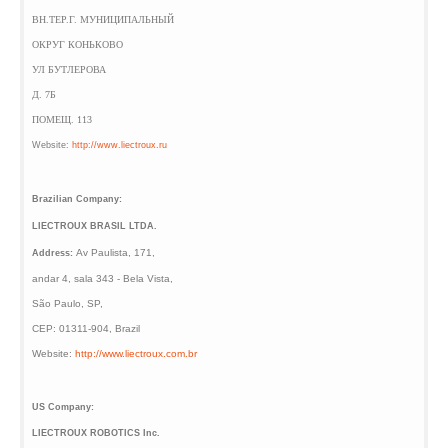
ВН.ТЕР.Г. МУНИЦИПАЛЬНЫЙ
ОКРУГ КОНЬКОВО
УЛ БУТЛЕРОВА
Д. 7Б
ПОМЕЩ. 113
Website:
http://www.liectroux.ru
Brazilian Company:
LIECTROUX BRASIL LTDA.
Av Paulista, 171,
Address:
andar 4, sala 343 - Bela Vista,
São Paulo, SP,
CEP: 01311-904, Brazil
Website:
http://www.liectroux.com.br
US Company:
LIECTROUX ROBOTICS Inc.