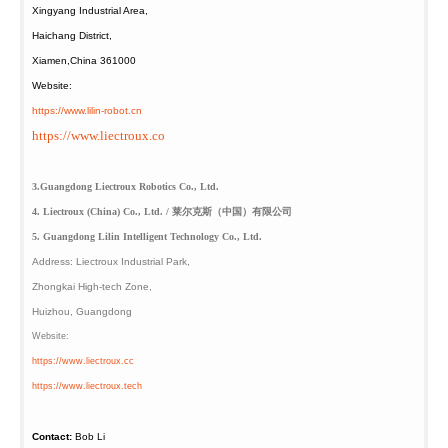
Xingyang Industrial Area,
Haichang District
,
Xiamen
,China 361000
Website:
https://www.lilin-robot.cn
https://www.liectroux.co
3.Guangdong Liectroux Robotics
Co., Ltd.
4. Liectroux (China) Co., Ltd. /
莱尔克斯（中国）有限公司
5. Guangdong Lilin Intelligent
Technology Co., Ltd.
Address:
Liectroux Industrial Park,
Zhongkai High-tech Zone,
Huizhou, Guangdong
Website:
https://www.liectroux.cc
https://www.liectroux.tech
Contact:
Bob Li