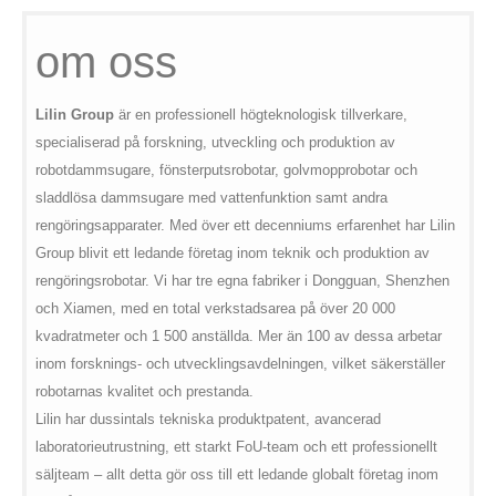
om oss
Lilin Group
är en professionell högteknologisk tillverkare,
specialiserad på forskning, utveckling och produktion av
robotdammsugare, fönsterputsrobotar, golvmopprobotar och
sladdlösa dammsugare med vattenfunktion samt andra
rengöringsapparater. Med över ett decenniums erfarenhet har Lilin
Group blivit ett ledande företag inom teknik och produktion av
rengöringsrobotar. Vi har tre egna fabriker i Dongguan, Shenzhen
och Xiamen, med en total verkstadsarea på över 20 000
kvadratmeter och 1 500 anställda. Mer än 100 av dessa arbetar
inom forsknings- och utvecklingsavdelningen, vilket säkerställer
robotarnas kvalitet och prestanda.
Lilin har dussintals tekniska produktpatent, avancerad
laboratorieutrustning, ett starkt FoU-team och ett professionellt
säljteam – allt detta gör oss till ett ledande globalt företag inom