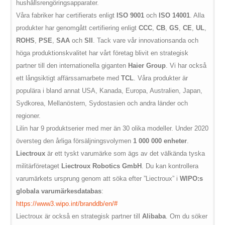
hushållsrengöringsapparater.
Våra fabriker har certifierats enligt
ISO 9001
och
ISO 14001
. Alla
produkter har genomgått certifiering enligt
CCC
,
CB
,
GS
,
CE
,
UL
,
ROHS
,
PSE
,
SAA
och
SII
. Tack vare vår innovationsanda och
höga produktionskvalitet har vårt företag blivit en strategisk
partner till den internationella giganten
Haier Group
. Vi har också
ett långsiktigt affärssamarbete med
TCL
. Våra produkter är
populära i bland annat USA, Kanada, Europa, Australien, Japan,
Sydkorea, Mellanöstern, Sydostasien och andra länder och
regioner.
Lilin har 9 produktserier med mer än 30 olika modeller. Under 2020
översteg den årliga försäljningsvolymen
1 000 000 enheter
.
Liectroux
är ett tyskt varumärke som ägs av det välkända tyska
militärföretaget
Liectroux Robotics GmbH
. Du kan kontrollera
varumärkets ursprung genom att söka efter ”Liectroux” i
WIPO:s
globala varumärkesdatabas
:
https://www3.wipo.int/branddb/en/#
Liectroux är också en strategisk partner till
Alibaba
. Om du söker