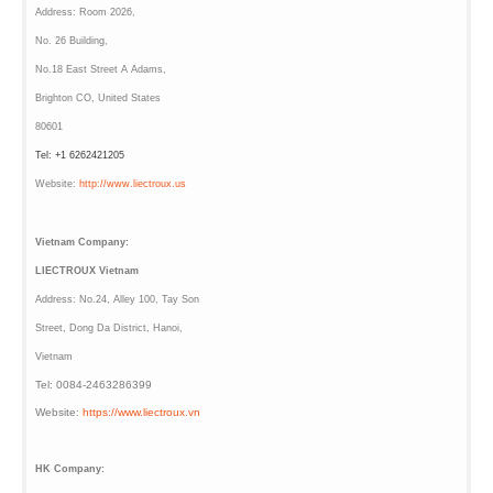
Address: Room 2026,
No. 26 Building,
No.18 East Street A Adams,
Brighton CO, United States
80601
Tel:
+1 6262421205
Website:
http://www.liectroux.us
Vietnam Company:
LIECTROUX Vietnam
Address: No.24, Alley 100, Tay Son
Street, Dong Da District, Hanoi,
Vietnam
Tel: 0084-2463286399
Website:
https://www.liectroux.vn
HK Company: