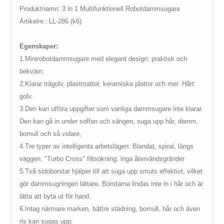
$vii_demo_video_text in
Warning
: Undefined variable
Produktnamn: 3 in 1 Multifunktionell Robotdammsugare
/web/m.liectroux-
$vii_buy_now_text in
Artikelnr.: LL-286 (k6)
global.com/includes/templates/theme100/templates/tpl_product_in
/web/m.liectroux-
on line
35
global.com/includes/templates/theme100/templates/tpl_product_in
Egenskaper:
on line
42
1.
Minirobotdammsugare med elegant design; praktisk och
bekväm.
2.
Klarar trägolv, plastmattor, keramiska plattor och mer. Hårt
golv.
3.
Den kan utföra uppgifter som vanliga dammsugare inte klarar.
Den kan gå in under soffan och sängen, suga upp hår, damm,
bomull och så vidare,
4.
Tre typer av intelligenta arbetslägen: Blandat, spiral, längs
väggen. "Turbo Cross" filtsökning; inga återvändsgränder
5.
Två sidoborstar hjälper till att suga upp smuts effektivt, vilket
gör dammsugningen lättare. Borstarna lindas inte in i hår och är
lätta att byta ut för hand.
6.
Intag närmare marken, bättre städning, bomull, hår och även
ris kan sugas upp.