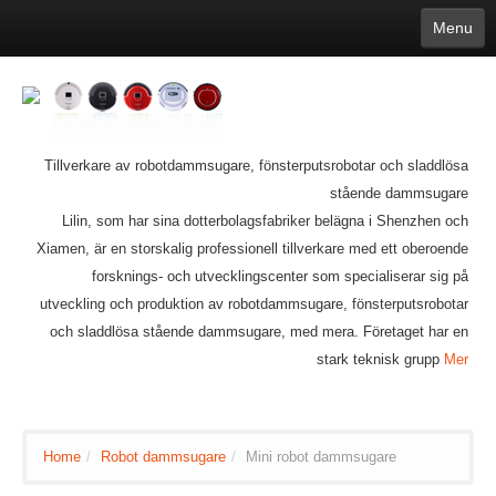
Menu
English
繁體中文
Español
русский
Қазақша
Français
Deutsch
Português
日本語
한국어
Nederlands
belgischen
čeština
عربي
Ελληνικά
עברית
Latvijas
Slovenija
Magyar
Lietuva
Dansk
Polski
Svenska
Italiano
ไทย
Tillverkare av robotdammsugare, fönsterputsrobotar och sladdlösa
Suomi
Hrvatski
Română
Mongolian
bāṅlā
Norsk
Türkçe
stående dammsugare
Ўзбек тили
india
Tiếng Việt
íslenska
Estonia
Bulgarian
Lilin, som har sina dotterbolagsfabriker belägna i Shenzhen och
Ukrainian
Slovenčina
Xiamen, är en storskalig professionell tillverkare med ett oberoende
forsknings- och utvecklingscenter som specialiserar sig på
utveckling och produktion av robotdammsugare, fönsterputsrobotar
och sladdlösa stående dammsugare, med mera. Företaget har en
stark teknisk grupp
Mer
Home
/
Robot dammsugare
/
Mini robot dammsugare