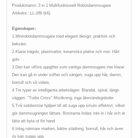
$vii_demo_video_text in
Warning
: Undefined variable
Produktnamn: 3 in 1 Multifunktionell Robotdammsugare
/web/m.liectroux-
$vii_buy_now_text in
Artikelnr.: LL-286 (k6)
global.com/includes/templates/theme100/templates/tpl_product_in
/web/m.liectroux-
on line
35
global.com/includes/templates/theme100/templates/tpl_product_in
Egenskaper:
on line
42
1.
Minirobotdammsugare med elegant design; praktisk och
bekväm.
2.
Klarar trägolv, plastmattor, keramiska plattor och mer. Hårt
golv.
3.
Den kan utföra uppgifter som vanliga dammsugare inte klarar.
Den kan gå in under soffan och sängen, suga upp hår, damm,
bomull och så vidare,
4.
Tre typer av intelligenta arbetslägen: Blandat, spiral, längs
väggen. "Turbo Cross" filtsökning; inga återvändsgränder
5.
Två sidoborstar hjälper till att suga upp smuts effektivt, vilket
gör dammsugningen lättare. Borstarna lindas inte in i hår och är
lätta att byta ut för hand.
6.
Intag närmare marken, bättre städning, bomull, hår och även
ris kan sugas upp.