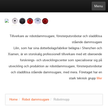
Menu
English
繁體中文
Español
русский
Қазақша
Français
Deutsch
Português
日本語
한국어
Nederlands
belgischen
čeština
عربي
Ελληνικά
עברית
Latvijas
Slovenija
Magyar
Lietuva
Dansk
Polski
Svenska
Italiano
ไทย
Tillverkare av robotdammsugare, fönsterputsrobotar och sladdlösa
Suomi
Hrvatski
Română
Mongolian
bāṅlā
Norsk
Türkçe
stående dammsugare
Ўзбек тили
india
Tiếng Việt
íslenska
Estonia
Bulgarian
Lilin, som har sina dotterbolagsfabriker belägna i Shenzhen och
Ukrainian
Slovenčina
Xiamen, är en storskalig professionell tillverkare med ett oberoende
forsknings- och utvecklingscenter som specialiserar sig på
utveckling och produktion av robotdammsugare, fönsterputsrobotar
och sladdlösa stående dammsugare, med mera. Företaget har en
stark teknisk grupp
Mer
Home
/
Robot dammsugare
/
Robotmopp